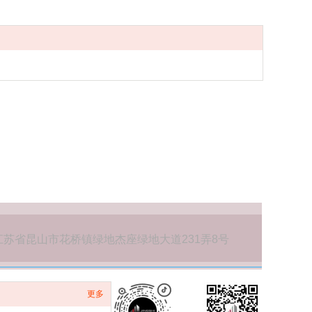
江苏省昆山市花桥镇绿地杰座绿地大道231弄8号
更多