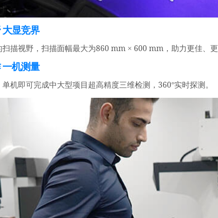
 大显竞界
860 mm
600 mm
的扫描视野，扫描面幅最大为
×
，助力更佳、更
 一机测量
360
，单机即可完成中大型项目超高精度三维检测，
°
实时探测。